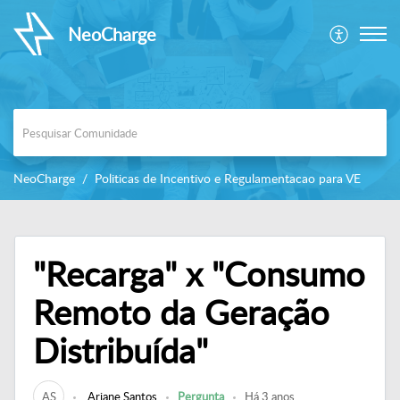
NeoCharge
NeoCharge
Politicas de Incentivo e Regulamentacao para VE
"Recarga" x "Consumo
Remoto da Geração
Distribuída"
AS
Ariane Santos
Pergunta
Há 3 anos